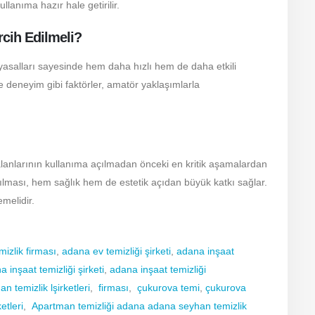
llanıma hazır hale getirilir.
rcih Edilmeli?
myasalları sayesinde hem daha hızlı hem de daha etkili
ve deneyim gibi faktörler, amatör yaklaşımlarla
lanlarının kullanıma açılmadan önceki en kritik aşamalardan
pılması, hem sağlık hem de estetik açıdan büyük katkı sağlar.
emelidir.
izlik firması
,
adana ev temizliği şirketi
,
adana inşaat
 inşaat temizliği şirketi
,
adana inşaat temizliği
n temizlik lşirketleri
,
firması
,
çukurova temi
,
çukurova
etleri
,
Apartman temizliği adana
adana seyhan temizlik