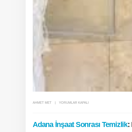
ADANA
AHMET MET
YORUMLAR KAPALI
İNŞAAT
SONRASI
Adana İnşaat Sonrası Temizlik
:
TEMIZLIK