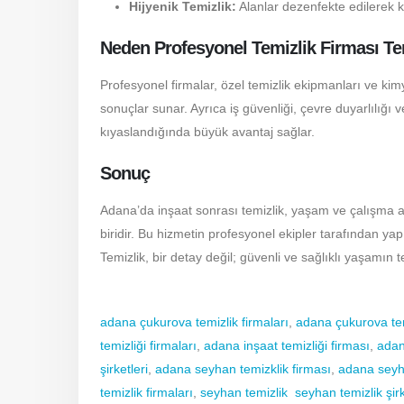
Hijyenik Temizlik:
Alanlar dezenfekte edilerek ku
Neden Profesyonel Temizlik Firması Te
Profesyonel firmalar, özel temizlik ekipmanları ve ki
sonuçlar sunar. Ayrıca iş güvenliği, çevre duyarlılığı 
kıyaslandığında büyük avantaj sağlar.
Sonuç
Adana’da inşaat sonrası temizlik, yaşam ve çalışma a
biridir. Bu hizmetin profesyonel ekipler tarafından ya
Temizlik, bir detay değil; güvenli ve sağlıklı yaşamın t
adana çukurova temizlik firmaları
,
adana çukurova tem
temizliği firmaları
,
adana inşaat temizliği firması
,
adana
şirketleri
,
adana seyhan temizklik firması
,
adan
a
seyha
temizlik firmaları
,
seyhan temizlik
seyhan temizlik şirk