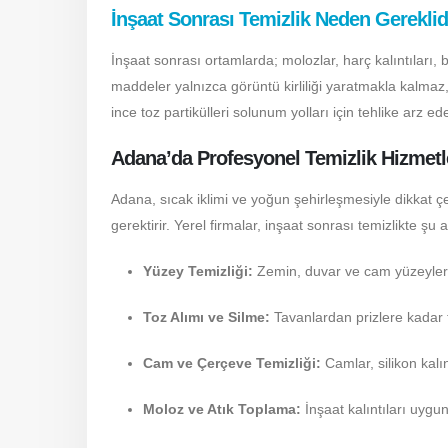
İnşaat Sonrası Temizlik Neden Gereklid
İnşaat sonrası ortamlarda; molozlar, harç kalıntıları, b
maddeler yalnızca görüntü kirliliği yaratmakla kalmaz,
ince toz partikülleri solunum yolları için tehlike arz ed
Adana’da Profesyonel Temizlik Hizmetl
Adana, sıcak iklimi ve yoğun şehirleşmesiyle dikkat çe
gerektirir. Yerel firmalar, inşaat sonrası temizlikte şu 
Yüzey Temizliği:
Zemin, duvar ve cam yüzeyler; b
Toz Alımı ve Silme:
Tavanlardan prizlere kadar t
Cam ve Çerçeve Temizliği:
Camlar, silikon kalınt
Moloz ve Atık Toplama:
İnşaat kalıntıları uygun