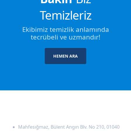
Temizleriz
Ekibimiz temizlik anlamında
tecrübeli ve uzmandır!
HEMEN ARA
Adresimiz
Mahfesığmaz, Bülent Angın Blv. No 210, 01040