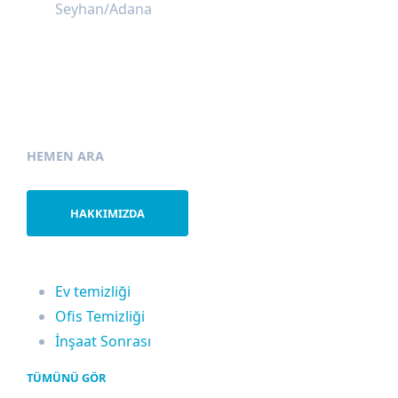
Seyhan/Adana
İletişim Bilgilerimiz
HEMEN ARA
0 555 046 76 80
HAKKIMIZDA
Hizmetlerimiz
Ev temizliği
Ofis Temizliği
İnşaat Sonrası
TÜMÜNÜ GÖR