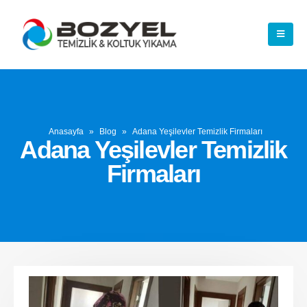
Anasayfa
»
Blog
»
Adana Yeşilevler Temizlik Firmaları
Adana Yeşilevler Temizlik
Firmaları