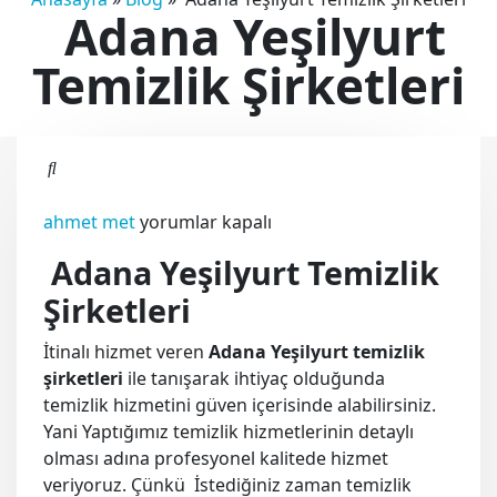
Adana Yeşilyurt
Temizlik Şirketleri
Adana
ahmet met
yorumlar kapalı
Yeşilyurt
Adana Yeşilyurt Temizlik
Temizlik
Şirketleri
Şirketleri
için
İtinalı hizmet veren
Adana Yeşilyurt temizlik
şirketleri
ile tanışarak ihtiyaç olduğunda
temizlik hizmetini güven içerisinde alabilirsiniz.
Yani Yaptığımız temizlik hizmetlerinin detaylı
olması adına profesyonel kalitede hizmet
veriyoruz. Çünkü İstediğiniz zaman temizlik