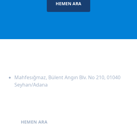
HEMEN ARA
Adresimiz
Mahfesığmaz, Bülent Angın Blv. No 210, 01040
Seyhan/Adana
İletişim Bilgilerimiz
HEMEN ARA
0 555 046 76 80