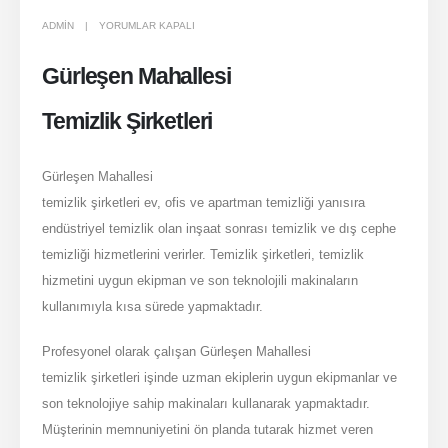
GÜRLEŞEN
ADMIN
YORUMLAR KAPALI
MAHALLESI
Gürleşen Mahallesi
TEMIZLIK
ŞIRKETLERI
Temizlik Şirketleri
IÇIN
Gürleşen Mahallesi
temizlik şirketleri ev, ofis ve apartman temizliği yanısıra
endüstriyel temizlik olan inşaat sonrası temizlik ve dış cephe
temizliği hizmetlerini verirler. Temizlik şirketleri, temizlik
hizmetini uygun ekipman ve son teknolojili makinaların
kullanımıyla kısa sürede yapmaktadır.
Profesyonel olarak çalışan Gürleşen Mahallesi
temizlik şirketleri işinde uzman ekiplerin uygun ekipmanlar ve
son teknolojiye sahip makinaları kullanarak yapmaktadır.
Müşterinin memnuniyetini ön planda tutarak hizmet veren