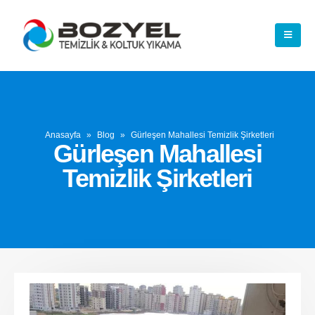
Anasayfa
»
Blog
»
Gürleşen Mahallesi Temizlik Şirketleri
Gürleşen Mahallesi
Temizlik Şirketleri