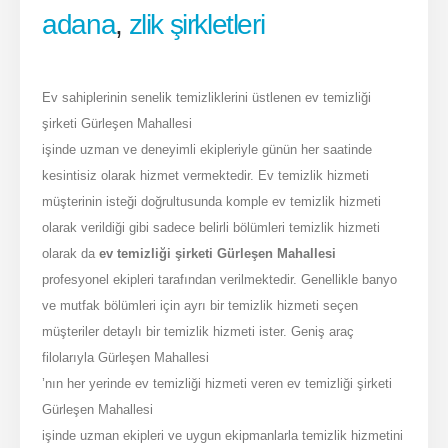
adana
,
zlik şirkletleri
Adresimiz
Mahfesığmaz, Bülent Angın Blv. No 210, 01040 Seyhan/Adana
Ev sahiplerinin senelik temizliklerini üstlenen ev temizliği
şirketi Gürleşen Mahallesi
İletişim Bilgilerimiz
işinde uzman ve deneyimli ekipleriyle günün her saatinde
HEMEN ARA
0 555 046 76 80
kesintisiz olarak hizmet vermektedir. Ev temizlik hizmeti
müşterinin isteği doğrultusunda komple ev temizlik hizmeti
olarak verildiği gibi sadece belirli bölümleri temizlik hizmeti
HAKKIMIZDA
olarak da
ev temizliği şirketi Gürleşen Mahallesi
profesyonel ekipleri tarafından verilmektedir. Genellikle banyo
Hizmetlerimiz
ve mutfak bölümleri için ayrı bir temizlik hizmeti seçen
müşteriler detaylı bir temizlik hizmeti ister. Geniş araç
Ev temizliği
filolarıyla Gürleşen Mahallesi
Ofis Temizliği
’nın her yerinde ev temizliği hizmeti veren ev temizliği şirketi
İnşaat Sonrası
Gürleşen Mahallesi
TÜMÜNÜ GÖR
işinde uzman ekipleri ve uygun ekipmanlarla temizlik hizmetini