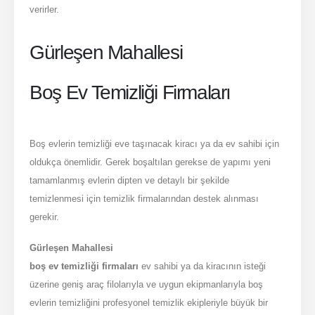
verirler.
Hakkımızda
Gürleşen Mahallesi
Hakkımızda
Blog Yazılarımız
Boş Ev Temizliği Firmaları
Sosyal Medya
Boş evlerin temizliği eve taşınacak kiracı ya da ev sahibi için
oldukça önemlidir. Gerek boşaltılan gerekse de yapımı yeni
tamamlanmış evlerin dipten ve detaylı bir şekilde
temizlenmesi için temizlik firmalarından destek alınması
gerekir.
Gürleşen Mahallesi
boş ev temizliği firmaları
ev sahibi ya da kiracının isteği
Bozyel Temizlik Hizmetleri. © 2022. Tüm Hakları Saklıdır!
üzerine geniş araç filolarıyla ve uygun ekipmanlarıyla boş
evlerin temizliğini profesyonel temizlik ekipleriyle büyük bir