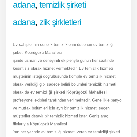
adana
,
temizlik şirketi
Adresimiz
adana
,
zlik şirkletleri
Mahfesığmaz, Bülent Angın Blv. No 210, 01040 Seyhan/Adana
İletişim Bilgilerimiz
Ev sahiplerinin senelik temizliklerini üstlenen ev temizliği
HEMEN ARA
şirketi Köprügözü Mahallesi
0 555 046 76 80
işinde uzman ve deneyimli ekipleriyle günün her saatinde
kesintisiz olarak hizmet vermektedir. Ev temizlik hizmeti
HAKKIMIZDA
müşterinin isteği doğrultusunda komple ev temizlik hizmeti
olarak verildiği gibi sadece belirli bölümleri temizlik hizmeti
olarak da
ev temizliği şirketi Köprügözü Mahallesi
Hizmetlerimiz
profesyonel ekipleri tarafından verilmektedir. Genellikle banyo
Ev temizliği
ve mutfak bölümleri için ayrı bir temizlik hizmeti seçen
Ofis Temizliği
müşteriler detaylı bir temizlik hizmeti ister. Geniş araç
İnşaat Sonrası
filolarıyla Köprügözü Mahallesi
’nın her yerinde ev temizliği hizmeti veren ev temizliği şirketi
TÜMÜNÜ GÖR