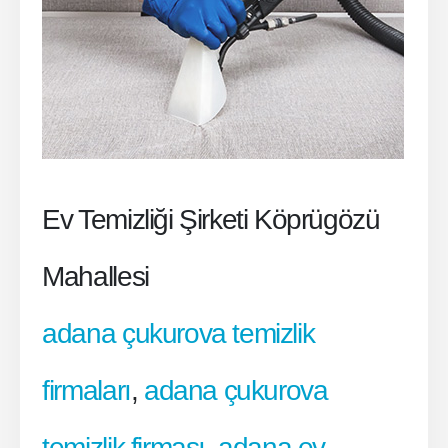
Ev Temizliği Şirketi Köprügözü
Mahallesi
adana çukurova temizlik
firmaları
,
adana çukurova
temizlik firması
,
adana ev