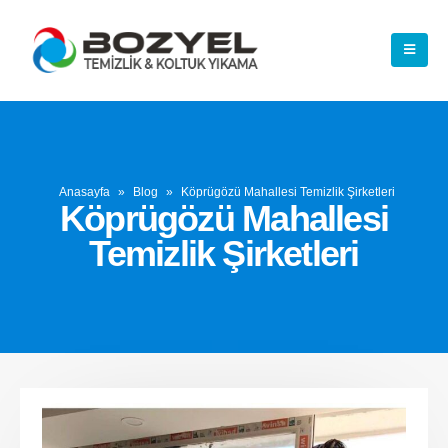
Anasayfa
»
Blog
»
Köprügözü Mahallesi Temizlik Şirketleri
Köprügözü Mahallesi
Temizlik Şirketleri